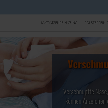
MATRATZENREINIGUNG
POLSTERREIN
Verschmu
Ihr ef
Matrat
✓ Entfernung
Verschnupfte Nase,
✓ Abtöten von 99,
können Anzeichen e