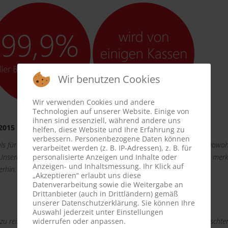
Wir benutzen Cookies
Wir verwenden Cookies und andere
Technologien auf unserer Website. Einige von
ihnen sind essenziell, während andere uns
.2015
helfen, diese Website und Ihre Erfahrung zu
verbessern. Personenbezogene Daten können
s für den reibungslosen Ablauf der Matratzenreinigung bedanken. Obwohl
verarbeitet werden (z. B. IP-Adressen), z. B. für
 Unsere Gäste sind sehr dankbar und haben nur positiv reagiert. Man merk
personalisierte Anzeigen und Inhalte oder
Anzeigen- und Inhaltsmessung. Ihr Klick auf
erhin.
„Akzeptieren“ erlaubt uns diese
Datenverarbeitung sowie die Weitergabe an
Drittanbieter (auch in Drittländern) gemäß
unserer Datenschutzerklärung. Sie können Ihre
Auswahl jederzeit unter Einstellungen
u reinigen. Es ging ganz unkompliziert. Formular ausgefüllt mit Wunscht
widerrufen oder anpassen.