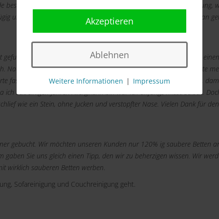
e bestätigt. Am Termin kam dert Mitarbeiter mit 15 Minuten Verspätung, 
ügig und gewissenhaft. Ich kann nur sagen "Top Service". Die kann man ge
Akzeptieren
Ablehnen
et gefunden und dachte "Ich probiere es aus". Per Telefon machte ich eine
h. Nach einem kurzen Smalltalk begann er mit seiner Arbeit. Er reinigte me
rte fast 1 Stunde. Im Anschluss machte er gleich einen neuen Termin, dami
Weitere Informationen
|
Impressum
a ich seit einigen Jahren Allergikerin bin war ich anfangs misstrauisch. Do
chlief wie ein Stein, ohne Jucken und verstopfter Nase. Vielen Dank für den
eaner gebucht. Wir möchten unseren Kunden nur 120% ig saubere Betten an
 gaben Sie uns gleich einen Tipp, den wir zu beherzigen wissen. Wir wer
it wirklich sauberen Betten werben
.
gung, Sofareinigung und Couchreinigung geht.