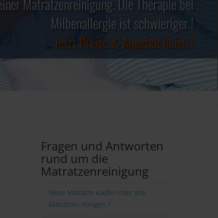
einer Matratzenreinigung. Die Therapie bei
✓ Keine teuren Spray´s notwendig ✓
Jetzt Preise & Angebot holen !
✓ Kosten steuerlich absetzbar ✓
Milbenallergie ist schwieriger !
Jetzt Preise & Angebot holen !
Jetzt Preise & Angebot holen !
Fragen und Antworten
rund um die
Matratzenreinigung
Neue Matratze kaufen oder alte
Matratzen reinigen ?