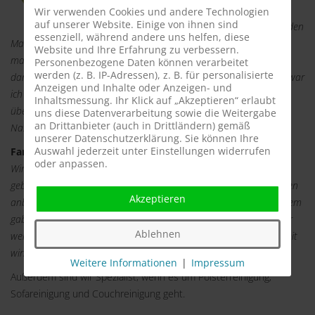
absolut pünktlich. Nach einem kurzen Smalltalk
Wir verwenden Cookies und andere Technologien
auf unserer Website. Einige von ihnen sind
begann er mit seiner Arbeit. Er reinigte meine beiden
essenziell, während andere uns helfen, diese
Matratzen beidseitig und es dauerte fast 1 Stunde. Im Anschluss
Website und Ihre Erfahrung zu verbessern.
machte er gleich einen neuen Termin, damit wir uns rechtzeitig
Personenbezogene Daten können verarbeitet
werden (z. B. IP-Adressen), z. B. für personalisierte
danach richten können. Da ich seit einigen Jahren Allergikerin bin war
Anzeigen und Inhalte oder Anzeigen- und
ich anfangs misstrauisch. Doch nach der ersten Nacht war ich
Inhaltsmessung. Ihr Klick auf „Akzeptieren“ erlaubt
überzeugt. Ich schlief wie ein Stein, ohne Jucken und verstopfter
uns diese Datenverarbeitung sowie die Weitergabe
an Drittanbieter (auch in Drittländern) gemäß
Nase. Vielen Dank für den Service und die ruhigen Nächte.
unserer Datenschutzerklärung. Sie können Ihre
Auswahl jederzeit unter Einstellungen widerrufen
Fam. Schreiber aus Baunatal 12.11.2014
oder anpassen.
Wir sind Betreiber eines Hotels und haben die Milbencleaner
gebucht. Wir möchten unseren Kunden nur 120% ig saubere Betten
Akzeptieren
anbieten. Die Milbencleaner waren sehr professionell und außerdem
gaben Sie uns gleich einen Tipp, den wir zu beherzigen wissen. Wir
Ablehnen
werden regelmäßig die Milbencleaner buchen, denn wir können mit
wirklich sauberen Betten werben
.
Weitere Informationen
|
Impressum
Außerdem sind wir Spezialist, wenn es um Polsterreinigung,
Sofareinigung und Couchreinigung geht.