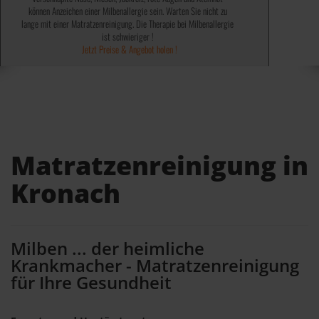
können Anzeichen einer Milbenallergie sein. Warten Sie nicht zu
✓ Abtöten von 99,9% Bakterien, Keime, Viren und Sporen ✓
✓ 100% ohne chemische Mittel ✓
lange mit einer Matratzenreinigung. Die Therapie bei Milbenallergie
✓ Wird von einigen Kassen bezahlt ✓
✓ Keine teuren Spray´s notwendig ✓
✓ Kosten steuerlich absetzbar ✓
Jetzt Preise & Angebot holen !
ist schwieriger !
Jetzt Preise & Angebot holen !
Jetzt Preise & Angebot holen !
Matratzenreinigung in
Kronach
Milben ... der heimliche
Krankmacher - Matratzenreinigung
für Ihre Gesundheit