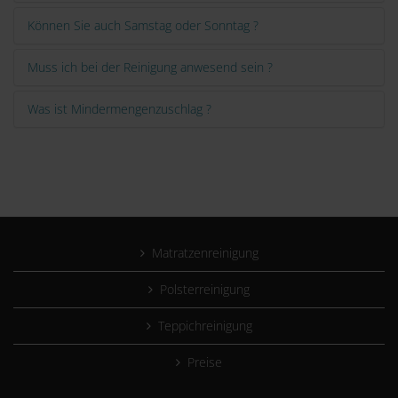
Können Sie auch Samstag oder Sonntag ?
Muss ich bei der Reinigung anwesend sein ?
Was ist Mindermengenzuschlag ?
Matratzenreinigung
Polsterreinigung
Teppichreinigung
Preise