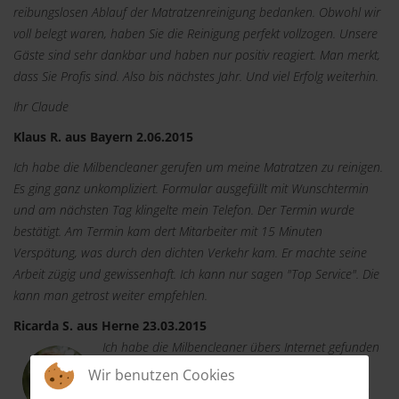
reibungslosen Ablauf der Matratzenreinigung bedanken. Obwohl wir
voll belegt waren, haben Sie die Reinigung perfekt vollzogen. Unsere
Gäste sind sehr dankbar und haben nur positiv reagiert. Man merkt,
dass Sie Profis sind. Also bis nächstes Jahr. Und viel Erfolg weiterhin.
Ihr Claude
Klaus R. aus Bayern 2.06.2015
Ich habe die Milbencleaner gerufen um meine Matratzen zu reinigen.
Es ging ganz unkompliziert. Formular ausgefüllt mit Wunschtermin
und am nächsten Tag klingelte mein Telefon. Der Termin wurde
bestätigt. Am Termin kam dert Mitarbeiter mit 15 Minuten
Verspätung, was durch den dichten Verkehr kam. Er machte seine
Arbeit zügig und gewissenhaft. Ich kann nur sagen "Top Service". Die
kann man getrost weiter empfehlen.
Ricarda S. aus Herne 23.03.2015
Ich habe die Milbencleaner übers Internet gefunden
und dachte "Ich probiere es aus". Per Telefon
Wir benutzen Cookies
machte ich einen Termin und der Mitarbeiter kam