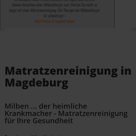
können Anzeichen einer Milbenallergie sein. Warten Sie nicht zu
✓ Abtöten von 99,9% Bakterien, Keime, Viren und Sporen ✓
✓ 100% ohne chemische Mittel ✓
lange mit einer Matratzenreinigung. Die Therapie bei Milbenallergie
✓ Wird von einigen Kassen bezahlt ✓
✓ Keine teuren Spray´s notwendig ✓
✓ Kosten steuerlich absetzbar ✓
Jetzt Preise & Angebot holen !
ist schwieriger !
Jetzt Preise & Angebot holen !
Jetzt Preise & Angebot holen !
Matratzenreinigung in
Magdeburg
Milben ... der heimliche
Krankmacher - Matratzenreinigung
für Ihre Gesundheit