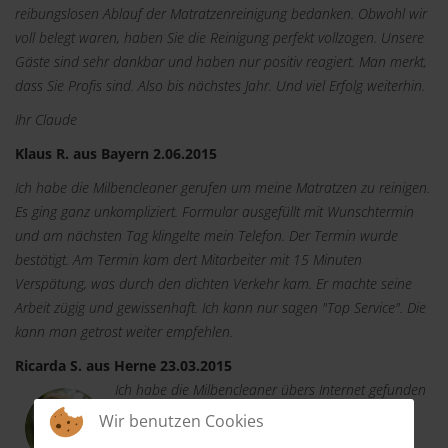
reibungslosen Ablauf der Matratzenreinigung bedanken. Obwohl wir
voll belegt waren, haben Sie die Reinigung perfekt vollzogen. Unsere
Gäste sind sehr dankbar und haben nur positiv reagiert. Man merkt,
dass Sie Profis sind. Also bis nächstes Jahr. Und viel Erfolg weiterhin.
Ihr Claude
Klaus R. aus Bayern 2.06.2015
Ich habe die Milbencleaner gerufen um meine Matratzen zu reinigen.
Es ging ganz unkompliziert. Formular ausgefüllt mit Wunschtermin
und am nächsten Tag klingelte mein Telefon. Der Termin wurde
bestätigt. Am Termin kam dert Mitarbeiter mit 15 Minuten
Verspätung, was durch den dichten Verkehr kam. Er machte seine
Arbeit zügig und gewissenhaft. Ich kann nur sagen "Top Service". Die
kann man getrost weiter empfehlen.
Ricarda S. aus Herne 23.03.2015
Ich habe die Milbencleaner übers Internet gefunden
und dachte "Ich probiere es aus". Per Telefon
Wir benutzen Cookies
machte ich einen Termin und der Mitarbeiter kam