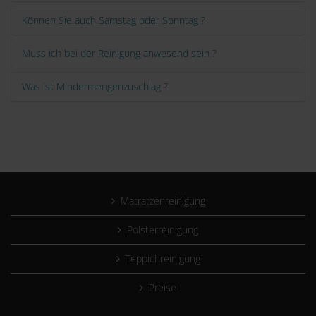
Können Sie auch Samstag oder Sonntag ?
Muss ich bei der Reinigung anwesend sein ?
Was ist Mindermengenzuschlag ?
Matratzenreinigung
Polsterreinigung
Teppichreinigung
Preise