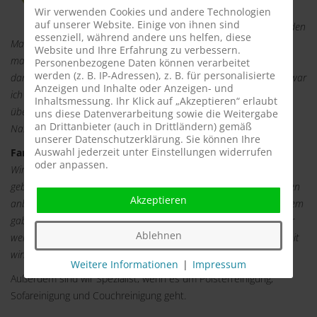
absolut pünktlich. Nach einem kurzen Smalltalk
Wir verwenden Cookies und andere Technologien
auf unserer Website. Einige von ihnen sind
begann er mit seiner Arbeit. Er reinigte meine beiden
essenziell, während andere uns helfen, diese
Matratzen beidseitig und es dauerte fast 1 Stunde. Im Anschluss
Website und Ihre Erfahrung zu verbessern.
machte er gleich einen neuen Termin, damit wir uns rechtzeitig
Personenbezogene Daten können verarbeitet
werden (z. B. IP-Adressen), z. B. für personalisierte
danach richten können. Da ich seit einigen Jahren Allergikerin bin war
Anzeigen und Inhalte oder Anzeigen- und
ich anfangs misstrauisch. Doch nach der ersten Nacht war ich
Inhaltsmessung. Ihr Klick auf „Akzeptieren“ erlaubt
überzeugt. Ich schlief wie ein Stein, ohne Jucken und verstopfter
uns diese Datenverarbeitung sowie die Weitergabe
an Drittanbieter (auch in Drittländern) gemäß
Nase. Vielen Dank für den Service und die ruhigen Nächte.
unserer Datenschutzerklärung. Sie können Ihre
Auswahl jederzeit unter Einstellungen widerrufen
Fam. Schreiber aus Baunatal 12.11.2014
oder anpassen.
Wir sind Betreiber eines Hotels und haben die Milbencleaner
gebucht. Wir möchten unseren Kunden nur 120% ig saubere Betten
Akzeptieren
anbieten. Die Milbencleaner waren sehr professionell und außerdem
gaben Sie uns gleich einen Tipp, den wir zu beherzigen wissen. Wir
Ablehnen
werden regelmäßig die Milbencleaner buchen, denn wir können mit
wirklich sauberen Betten werben
.
Weitere Informationen
|
Impressum
Außerdem sind wir Spezialist, wenn es um Polsterreinigung,
Sofareinigung und Couchreinigung geht.