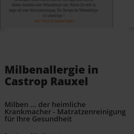
können Anzeichen einer Milbenallergie sein. Warten Sie nicht zu
✓ Abtöten von 99,9% Bakterien, Keime, Viren und Sporen ✓
✓ 100% ohne chemische Mittel ✓
lange mit einer Matratzenreinigung. Die Therapie bei Milbenallergie
✓ Wird von einigen Kassen bezahlt ✓
✓ Keine teuren Spray´s notwendig ✓
✓ Kosten steuerlich absetzbar ✓
Jetzt Preise & Angebot holen !
ist schwieriger !
Jetzt Preise & Angebot holen !
Jetzt Preise & Angebot holen !
Milbenallergie in
Castrop Rauxel
Milben ... der heimliche
Krankmacher - Matratzenreinigung
für Ihre Gesundheit