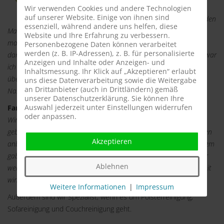
absolut pünktlich. Nach einem kurzen Smalltalk
Wir verwenden Cookies und andere Technologien
auf unserer Website. Einige von ihnen sind
begann er mit seiner Arbeit. Er reinigte meine beiden
essenziell, während andere uns helfen, diese
Matratzen beidseitig und es dauerte fast 1 Stunde. Im Anschluss
Website und Ihre Erfahrung zu verbessern.
machte er gleich einen neuen Termin, damit wir uns rechtzeitig
Personenbezogene Daten können verarbeitet
werden (z. B. IP-Adressen), z. B. für personalisierte
danach richten können. Da ich seit einigen Jahren Allergikerin bin war
Anzeigen und Inhalte oder Anzeigen- und
ich anfangs misstrauisch. Doch nach der ersten Nacht war ich
Inhaltsmessung. Ihr Klick auf „Akzeptieren“ erlaubt
überzeugt. Ich schlief wie ein Stein, ohne Jucken und verstopfter
uns diese Datenverarbeitung sowie die Weitergabe
an Drittanbieter (auch in Drittländern) gemäß
Nase. Vielen Dank für den Service und die ruhigen Nächte.
unserer Datenschutzerklärung. Sie können Ihre
Auswahl jederzeit unter Einstellungen widerrufen
Fam. Schreiber aus Baunatal 12.11.2014
oder anpassen.
Wir sind Betreiber eines Hotels und haben die Milbencleaner
gebucht. Wir möchten unseren Kunden nur 120% ig saubere Betten
Akzeptieren
anbieten. Die Milbencleaner waren sehr professionell und außerdem
gaben Sie uns gleich einen Tipp, den wir zu beherzigen wissen. Wir
Ablehnen
werden regelmäßig die Milbencleaner buchen, denn wir können mit
wirklich sauberen Betten werben
.
Weitere Informationen
|
Impressum
Außerdem sind wir Spezialist, wenn es um Polsterreinigung,
Sofareinigung und Couchreinigung geht.