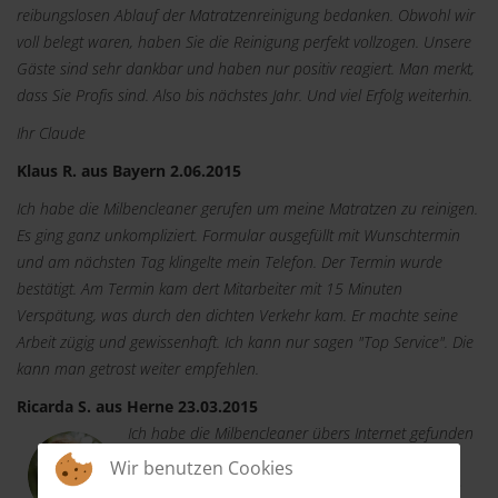
reibungslosen Ablauf der Matratzenreinigung bedanken. Obwohl wir
voll belegt waren, haben Sie die Reinigung perfekt vollzogen. Unsere
Gäste sind sehr dankbar und haben nur positiv reagiert. Man merkt,
dass Sie Profis sind. Also bis nächstes Jahr. Und viel Erfolg weiterhin.
Ihr Claude
Klaus R. aus Bayern 2.06.2015
Ich habe die Milbencleaner gerufen um meine Matratzen zu reinigen.
Es ging ganz unkompliziert. Formular ausgefüllt mit Wunschtermin
und am nächsten Tag klingelte mein Telefon. Der Termin wurde
bestätigt. Am Termin kam dert Mitarbeiter mit 15 Minuten
Verspätung, was durch den dichten Verkehr kam. Er machte seine
Arbeit zügig und gewissenhaft. Ich kann nur sagen "Top Service". Die
kann man getrost weiter empfehlen.
Ricarda S. aus Herne 23.03.2015
Ich habe die Milbencleaner übers Internet gefunden
und dachte "Ich probiere es aus". Per Telefon
Wir benutzen Cookies
machte ich einen Termin und der Mitarbeiter kam