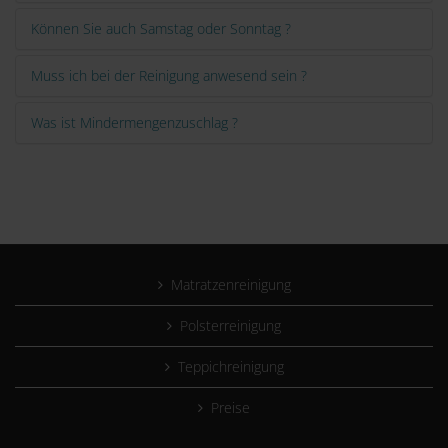
Können Sie auch Samstag oder Sonntag ?
Muss ich bei der Reinigung anwesend sein ?
Was ist Mindermengenzuschlag ?
Matratzenreinigung
Polsterreinigung
Teppichreinigung
Preise