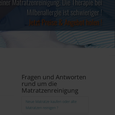
einer Matratzenreinigung. Die Therapie bei
✓ Keine teuren Spray´s notwendig ✓
Jetzt Preise & Angebot holen !
✓ Kosten steuerlich absetzbar ✓
Milbenallergie ist schwieriger !
Jetzt Preise & Angebot holen !
Jetzt Preise & Angebot holen !
Fragen und Antworten
rund um die
Matratzenreinigung
Neue Matratze kaufen oder alte
Matratzen reinigen ?