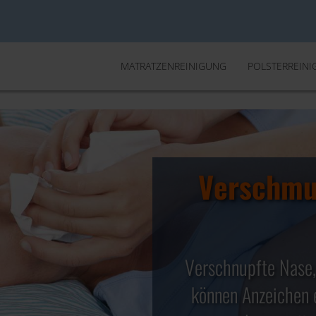
MATRATZENREINIGUNG
POLSTERREIN
Verschmu
Ihr ef
Matrat
✓ Entfernung
Verschnupfte Nase,
✓ Abtöten von 99,
können Anzeichen e