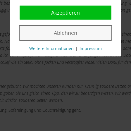
e bestätigt. Am Termin kam dert Mitarbeiter mit 15 Minuten Verspätung, 
ügig und gewissenhaft. Ich kann nur sagen "Top Service". Die kann man ge
Akzeptieren
Ablehnen
et gefunden und dachte "Ich probiere es aus". Per Telefon machte ich eine
h. Nach einem kurzen Smalltalk begann er mit seiner Arbeit. Er reinigte me
rte fast 1 Stunde. Im Anschluss machte er gleich einen neuen Termin, dami
Weitere Informationen
|
Impressum
a ich seit einigen Jahren Allergikerin bin war ich anfangs misstrauisch. Do
chlief wie ein Stein, ohne Jucken und verstopfter Nase. Vielen Dank für den
eaner gebucht. Wir möchten unseren Kunden nur 120% ig saubere Betten an
 gaben Sie uns gleich einen Tipp, den wir zu beherzigen wissen. Wir wer
it wirklich sauberen Betten werben
.
gung, Sofareinigung und Couchreinigung geht.