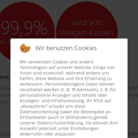
Wir benutzen Cookies
Wir verwenden Cookies und andere
Technologien auf unserer Website. Einige von
ihnen sind essenziell, während andere uns
.2015
helfen, diese Website und Ihre Erfahrung zu
verbessern. Personenbezogene Daten können
s für den reibungslosen Ablauf der Matratzenreinigung bedanken. Obwohl
verarbeitet werden (z. B. IP-Adressen), z. B. für
 Unsere Gäste sind sehr dankbar und haben nur positiv reagiert. Man merk
personalisierte Anzeigen und Inhalte oder
Anzeigen- und Inhaltsmessung. Ihr Klick auf
erhin.
„Akzeptieren“ erlaubt uns diese
Datenverarbeitung sowie die Weitergabe an
Drittanbieter (auch in Drittländern) gemäß
unserer Datenschutzerklärung. Sie können Ihre
Auswahl jederzeit unter Einstellungen
u reinigen. Es ging ganz unkompliziert. Formular ausgefüllt mit Wunscht
widerrufen oder anpassen.