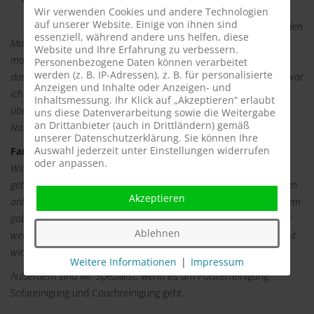
absolut pünktlich. Nach einem kurzen Smalltalk
Wir verwenden Cookies und andere Technologien
auf unserer Website. Einige von ihnen sind
begann er mit seiner Arbeit. Er reinigte meine beiden
essenziell, während andere uns helfen, diese
Matratzen beidseitig und es dauerte fast 1 Stunde. Im Anschluss
Website und Ihre Erfahrung zu verbessern.
machte er gleich einen neuen Termin, damit wir uns rechtzeitig
Personenbezogene Daten können verarbeitet
werden (z. B. IP-Adressen), z. B. für personalisierte
danach richten können. Da ich seit einigen Jahren Allergikerin bin war
Anzeigen und Inhalte oder Anzeigen- und
ich anfangs misstrauisch. Doch nach der ersten Nacht war ich
Inhaltsmessung. Ihr Klick auf „Akzeptieren“ erlaubt
überzeugt. Ich schlief wie ein Stein, ohne Jucken und verstopfter
uns diese Datenverarbeitung sowie die Weitergabe
an Drittanbieter (auch in Drittländern) gemäß
Nase. Vielen Dank für den Service und die ruhigen Nächte.
unserer Datenschutzerklärung. Sie können Ihre
Auswahl jederzeit unter Einstellungen widerrufen
Fam. Schreiber aus Baunatal 12.11.2014
oder anpassen.
Wir sind Betreiber eines Hotels und haben die Milbencleaner
gebucht. Wir möchten unseren Kunden nur 120% ig saubere Betten
Akzeptieren
anbieten. Die Milbencleaner waren sehr professionell und außerdem
gaben Sie uns gleich einen Tipp, den wir zu beherzigen wissen. Wir
Ablehnen
werden regelmäßig die Milbencleaner buchen, denn wir können mit
wirklich sauberen Betten werben
.
Weitere Informationen
|
Impressum
Außerdem sind wir Spezialist, wenn es um Polsterreinigung,
Sofareinigung und Couchreinigung geht.