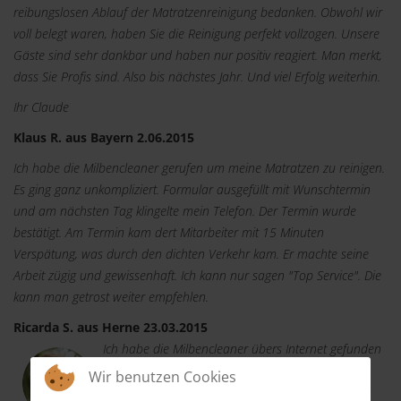
reibungslosen Ablauf der Matratzenreinigung bedanken. Obwohl wir
voll belegt waren, haben Sie die Reinigung perfekt vollzogen. Unsere
Gäste sind sehr dankbar und haben nur positiv reagiert. Man merkt,
dass Sie Profis sind. Also bis nächstes Jahr. Und viel Erfolg weiterhin.
Ihr Claude
Klaus R. aus Bayern 2.06.2015
Ich habe die Milbencleaner gerufen um meine Matratzen zu reinigen.
Es ging ganz unkompliziert. Formular ausgefüllt mit Wunschtermin
und am nächsten Tag klingelte mein Telefon. Der Termin wurde
bestätigt. Am Termin kam dert Mitarbeiter mit 15 Minuten
Verspätung, was durch den dichten Verkehr kam. Er machte seine
Arbeit zügig und gewissenhaft. Ich kann nur sagen "Top Service". Die
kann man getrost weiter empfehlen.
Ricarda S. aus Herne 23.03.2015
Ich habe die Milbencleaner übers Internet gefunden
und dachte "Ich probiere es aus". Per Telefon
Wir benutzen Cookies
machte ich einen Termin und der Mitarbeiter kam