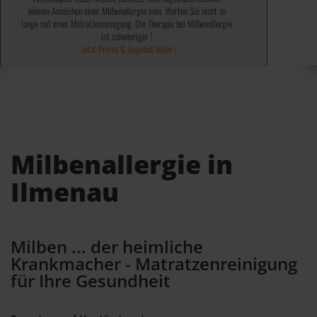
können Anzeichen einer Milbenallergie sein. Warten Sie nicht zu
✓ Abtöten von 99,9% Bakterien, Keime, Viren und Sporen ✓
✓ 100% ohne chemische Mittel ✓
lange mit einer Matratzenreinigung. Die Therapie bei Milbenallergie
✓ Wird von einigen Kassen bezahlt ✓
✓ Keine teuren Spray´s notwendig ✓
✓ Kosten steuerlich absetzbar ✓
Jetzt Preise & Angebot holen !
ist schwieriger !
Jetzt Preise & Angebot holen !
Jetzt Preise & Angebot holen !
Milbenallergie in
Ilmenau
Milben ... der heimliche
Krankmacher - Matratzenreinigung
für Ihre Gesundheit