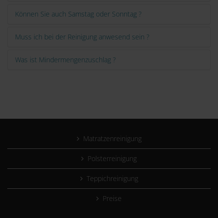
Können Sie auch Samstag oder Sonntag ?
Muss ich bei der Reinigung anwesend sein ?
Was ist Mindermengenzuschlag ?
Matratzenreinigung
Polsterreinigung
Teppichreinigung
Preise