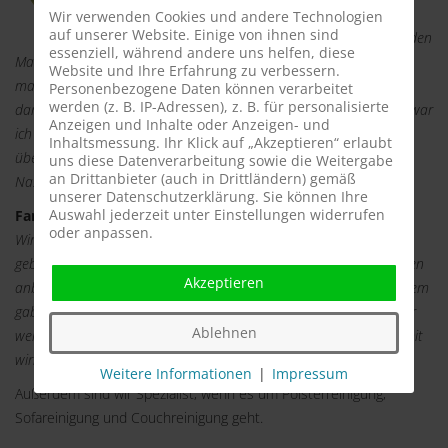
absolut pünktlich. Nach einem kurzen Smalltalk
Wir verwenden Cookies und andere Technologien
auf unserer Website. Einige von ihnen sind
begann er mit seiner Arbeit. Er reinigte meine beiden
essenziell, während andere uns helfen, diese
Matratzen beidseitig und es dauerte fast 1 Stunde. Im Anschluss
Website und Ihre Erfahrung zu verbessern.
machte er gleich einen neuen Termin, damit wir uns rechtzeitig
Personenbezogene Daten können verarbeitet
werden (z. B. IP-Adressen), z. B. für personalisierte
danach richten können. Da ich seit einigen Jahren Allergikerin bin war
Anzeigen und Inhalte oder Anzeigen- und
ich anfangs misstrauisch. Doch nach der ersten Nacht war ich
Inhaltsmessung. Ihr Klick auf „Akzeptieren“ erlaubt
überzeugt. Ich schlief wie ein Stein, ohne Jucken und verstopfter
uns diese Datenverarbeitung sowie die Weitergabe
an Drittanbieter (auch in Drittländern) gemäß
Nase. Vielen Dank für den Service und die ruhigen Nächte.
unserer Datenschutzerklärung. Sie können Ihre
Auswahl jederzeit unter Einstellungen widerrufen
Fam. Schreiber aus Baunatal 12.11.2014
oder anpassen.
Wir sind Betreiber eines Hotels und haben die Milbencleaner
gebucht. Wir möchten unseren Kunden nur 120% ig saubere Betten
Akzeptieren
anbieten. Die Milbencleaner waren sehr professionell und außerdem
gaben Sie uns gleich einen Tipp, den wir zu beherzigen wissen. Wir
Ablehnen
werden regelmäßig die Milbencleaner buchen, denn wir können mit
wirklich sauberen Betten werben
.
Weitere Informationen
|
Impressum
Außerdem sind wir Spezialist, wenn es um Polsterreinigung,
Sofareinigung und Couchreinigung geht.