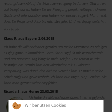
reibungslosen Ablauf der Matratzenreinigung bedanken. Obwohl wir
voll belegt waren, haben Sie die Reinigung perfekt vollzogen. Unsere
Gäste sind sehr dankbar und haben nur positiv reagiert. Man merkt,
dass Sie Profis sind. Also bis nächstes Jahr. Und viel Erfolg weiterhin.
Ihr Claude
Klaus R. aus Bayern 2.06.2015
Ich habe die Milbencleaner gerufen um meine Matratzen zu reinigen.
Es ging ganz unkompliziert. Formular ausgefüllt mit Wunschtermin
und am nächsten Tag klingelte mein Telefon. Der Termin wurde
bestätigt. Am Termin kam dert Mitarbeiter mit 15 Minuten
Verspätung, was durch den dichten Verkehr kam. Er machte seine
Arbeit zügig und gewissenhaft. Ich kann nur sagen "Top Service". Die
kann man getrost weiter empfehlen.
Ricarda S. aus Herne 23.03.2015
Ich habe die Milbencleaner übers Internet gefunden
und dachte "Ich probiere es aus". Per Telefon
Wir benutzen Cookies
machte ich einen Termin und der Mitarbeiter kam