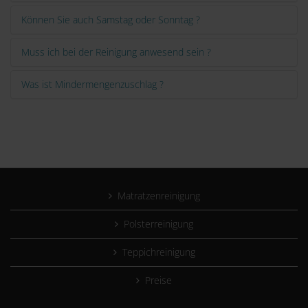
Können Sie auch Samstag oder Sonntag ?
Muss ich bei der Reinigung anwesend sein ?
Was ist Mindermengenzuschlag ?
Matratzenreinigung
Polsterreinigung
Teppichreinigung
Preise