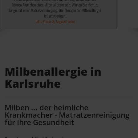
können Anzeichen einer Milbenallergie sein. Warten Sie nicht zu
✓ Abtöten von 99,9% Bakterien, Keime, Viren und Sporen ✓
✓ 100% ohne chemische Mittel ✓
lange mit einer Matratzenreinigung. Die Therapie bei Milbenallergie
✓ Wird von einigen Kassen bezahlt ✓
✓ Keine teuren Spray´s notwendig ✓
✓ Kosten steuerlich absetzbar ✓
Jetzt Preise & Angebot holen !
ist schwieriger !
Jetzt Preise & Angebot holen !
Jetzt Preise & Angebot holen !
Milbenallergie in
Karlsruhe
Milben ... der heimliche
Krankmacher - Matratzenreinigung
für Ihre Gesundheit