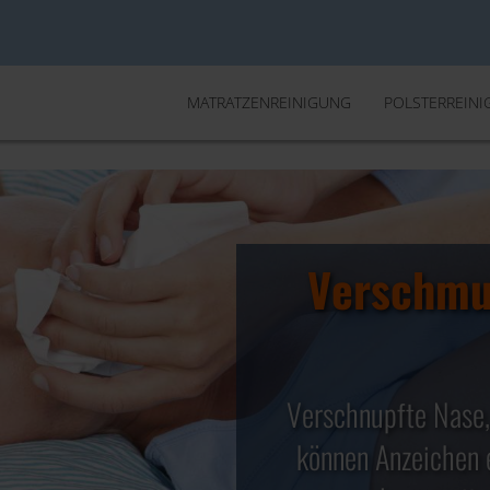
MATRATZENREINIGUNG
POLSTERREIN
Verschmu
Ihr ef
Matrat
✓ Entfernung
Verschnupfte Nase,
✓ Abtöten von 99,
können Anzeichen e