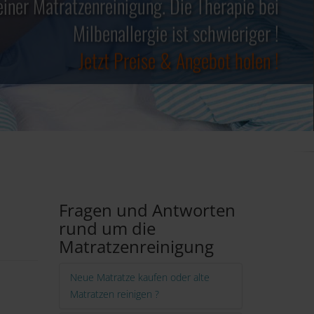
einer Matratzenreinigung. Die Therapie bei
✓ Keine teuren Spray´s notwendig ✓
Jetzt Preise & Angebot holen !
✓ Kosten steuerlich absetzbar ✓
Milbenallergie ist schwieriger !
Jetzt Preise & Angebot holen !
Jetzt Preise & Angebot holen !
Fragen und Antworten
rund um die
Matratzenreinigung
Neue Matratze kaufen oder alte
Matratzen reinigen ?