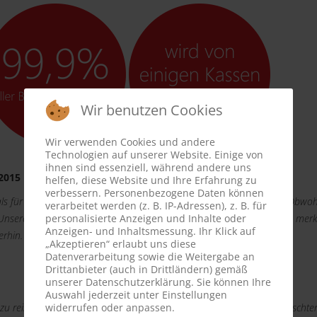
Wir benutzen Cookies
Wir verwenden Cookies und andere
Technologien auf unserer Website. Einige von
ihnen sind essenziell, während andere uns
.2015
helfen, diese Website und Ihre Erfahrung zu
verbessern. Personenbezogene Daten können
s für den reibungslosen Ablauf der Matratzenreinigung bedanken. Obwohl
verarbeitet werden (z. B. IP-Adressen), z. B. für
 Unsere Gäste sind sehr dankbar und haben nur positiv reagiert. Man merk
personalisierte Anzeigen und Inhalte oder
Anzeigen- und Inhaltsmessung. Ihr Klick auf
erhin.
„Akzeptieren“ erlaubt uns diese
Datenverarbeitung sowie die Weitergabe an
Drittanbieter (auch in Drittländern) gemäß
unserer Datenschutzerklärung. Sie können Ihre
Auswahl jederzeit unter Einstellungen
u reinigen. Es ging ganz unkompliziert. Formular ausgefüllt mit Wunscht
widerrufen oder anpassen.