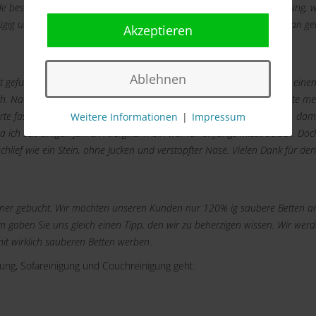
e bestätigt. Am Termin kam dert Mitarbeiter mit 15 Minuten Verspätung, 
ügig und gewissenhaft. Ich kann nur sagen "Top Service". Die kann man ge
Akzeptieren
Ablehnen
et gefunden und dachte "Ich probiere es aus". Per Telefon machte ich eine
h. Nach einem kurzen Smalltalk begann er mit seiner Arbeit. Er reinigte me
rte fast 1 Stunde. Im Anschluss machte er gleich einen neuen Termin, dami
Weitere Informationen
|
Impressum
a ich seit einigen Jahren Allergikerin bin war ich anfangs misstrauisch. Do
chlief wie ein Stein, ohne Jucken und verstopfter Nase. Vielen Dank für den
eaner gebucht. Wir möchten unseren Kunden nur 120% ig saubere Betten an
 gaben Sie uns gleich einen Tipp, den wir zu beherzigen wissen. Wir wer
it wirklich sauberen Betten werben
.
gung, Sofareinigung und Couchreinigung geht.