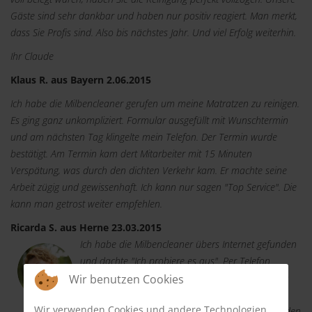
Gäste sind sehr dankbar und haben nur positiv reagiert. Man merkt,
dass Sie Profis sind. Also bis nächstes Jahr. Und viel Erfolg weiterhin.
Ihr Claude
Klaus R. aus Bayern 2.06.2015
Ich habe die Milbencleaner gerufen um meine Matratzen zu reinigen.
Es ging ganz unkompliziert. Formular ausgefüllt mit Wunschtermin
und am nächsten Tag klingelte mein Telefon. Der Termin wurde
bestätigt. Am Termin kam dert Mitarbeiter mit 15 Minuten
Verspätung, was durch den dichten Verkehr kam. Er machte seine
Arbeit zügig und gewissenhaft. Ich kann nur sagen "Top Service". Die
kann man getrost weiter empfehlen.
Ricarda S. aus Herne 23.03.2015
Ich habe die Milbencleaner übers Internet gefunden
und dachte "Ich probiere es aus". Per Telefon
machte ich einen Termin und der Mitarbeiter kam
Wir benutzen Cookies
absolut pünktlich. Nach einem kurzen Smalltalk
Wir verwenden Cookies und andere Technologien
begann er mit seiner Arbeit. Er reinigte meine beiden