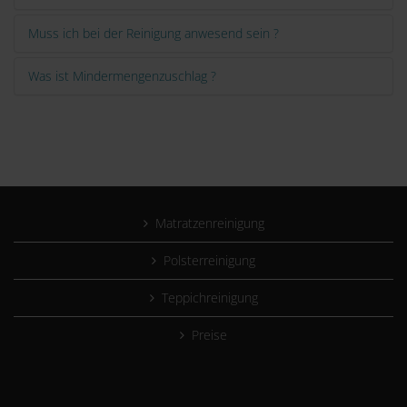
Muss ich bei der Reinigung anwesend sein ?
Was ist Mindermengenzuschlag ?
Matratzenreinigung
Polsterreinigung
Teppichreinigung
Preise