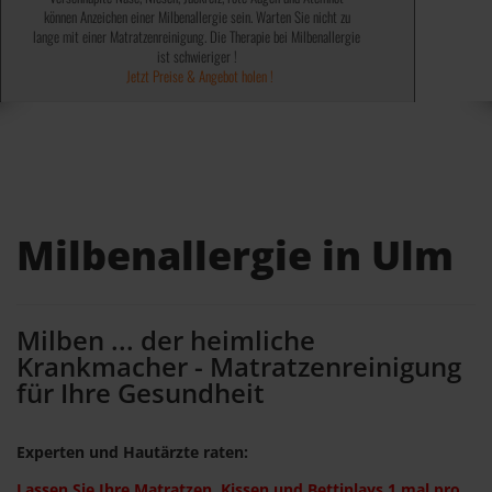
können Anzeichen einer Milbenallergie sein. Warten Sie nicht zu
✓ Abtöten von 99,9% Bakterien, Keime, Viren und Sporen ✓
✓ 100% ohne chemische Mittel ✓
lange mit einer Matratzenreinigung. Die Therapie bei Milbenallergie
✓ Wird von einigen Kassen bezahlt ✓
✓ Keine teuren Spray´s notwendig ✓
✓ Kosten steuerlich absetzbar ✓
Jetzt Preise & Angebot holen !
ist schwieriger !
Jetzt Preise & Angebot holen !
Jetzt Preise & Angebot holen !
Milbenallergie in Ulm
Milben ... der heimliche
Krankmacher - Matratzenreinigung
für Ihre Gesundheit
Experten und Hautärzte raten:
Lassen Sie Ihre Matratzen, Kissen und Bettinlays 1 mal pro