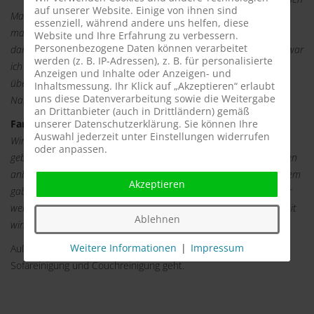
auf unserer Website. Einige von ihnen sind
Matratzen beidseitig und es dauerte fast 1 Stunde. Im Anschluss
essenziell, während andere uns helfen, diese
machte er gleich einen neuen Termin, damit wir uns rechtzeitig
Website und Ihre Erfahrung zu verbessern.
Personenbezogene Daten können verarbeitet
danach richten können. Da ich seit einigen Jahren Allergikerin bin war
werden (z. B. IP-Adressen), z. B. für personalisierte
ich anfangs misstrauisch. Doch nach der ersten Nacht war ich
Anzeigen und Inhalte oder Anzeigen- und
überzeugt. Ich schlief wie ein Stein, ohne Jucken und verstopfter
Inhaltsmessung. Ihr Klick auf „Akzeptieren“ erlaubt
uns diese Datenverarbeitung sowie die Weitergabe
Nase. Vielen Dank für den Service und die ruhigen Nächte.
an Drittanbieter (auch in Drittländern) gemäß
Fam. Schreiber aus Baunatal 12.11.2014
unserer Datenschutzerklärung. Sie können Ihre
Auswahl jederzeit unter Einstellungen widerrufen
Wir sind Betreiber eines Hotels und haben die Milbencleaner
oder anpassen.
gebucht. Wir möchten unseren Kunden nur 120% ig saubere Betten
anbieten. Die Milbencleaner waren sehr professionell und außerdem
Akzeptieren
gaben Sie uns gleich einen Tipp, den wir zu beherzigen wissen. Wir
werden regelmäßig die Milbencleaner buchen, denn wir können mit
Ablehnen
wirklich sauberen Betten werben
.
Weitere Informationen
|
Impressum
Außerdem sind wir Spezialist, wenn es um Polsterreinigung,
Sofareinigung und Couchreinigung geht.
Links