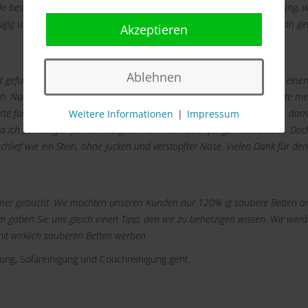
e bestätigt. Am Termin kam dert Mitarbeiter mit 15 Minuten Verspätung, 
ügig und gewissenhaft. Ich kann nur sagen "Top Service". Die kann man ge
Akzeptieren
Ablehnen
et gefunden und dachte "Ich probiere es aus". Per Telefon machte ich eine
h. Nach einem kurzen Smalltalk begann er mit seiner Arbeit. Er reinigte me
rte fast 1 Stunde. Im Anschluss machte er gleich einen neuen Termin, dami
Weitere Informationen
|
Impressum
a ich seit einigen Jahren Allergikerin bin war ich anfangs misstrauisch. Do
chlief wie ein Stein, ohne Jucken und verstopfter Nase. Vielen Dank für den
eaner gebucht. Wir möchten unseren Kunden nur 120% ig saubere Betten an
 gaben Sie uns gleich einen Tipp, den wir zu beherzigen wissen. Wir wer
it wirklich sauberen Betten werben
.
gung, Sofareinigung und Couchreinigung geht.