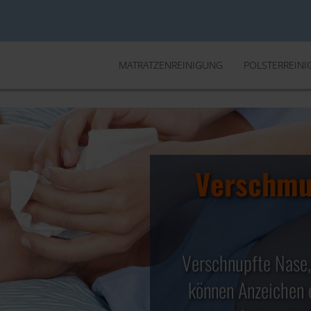
MATRATZENREINIGUNG
POLSTERREIN
Verschmu
Ihr ef
Matrat
✓ Entfernung
Verschnupfte Nase,
✓ Abtöten von 99,
können Anzeichen e