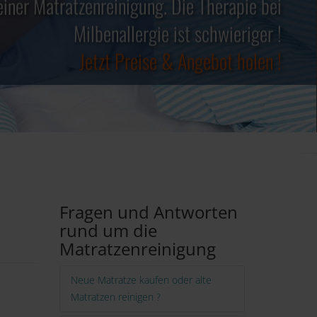
einer Matratzenreinigung. Die Therapie bei
✓ Keine teuren Spray´s notwendig ✓
Jetzt Preise & Angebot holen !
✓ Kosten steuerlich absetzbar ✓
Milbenallergie ist schwieriger !
Jetzt Preise & Angebot holen !
Jetzt Preise & Angebot holen !
Fragen und Antworten
rund um die
Matratzenreinigung
Neue Matratze kaufen oder alte
Matratzen reinigen ?