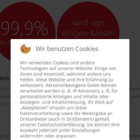
Wir benutzen Cookies
Wir verwenden Cookies und andere
Technologien auf unserer Website. Einige von
ihnen sind essenziell, während andere uns
.2015
helfen, diese Website und Ihre Erfahrung zu
verbessern. Personenbezogene Daten können
s für den reibungslosen Ablauf der Matratzenreinigung bedanken. Obwohl
verarbeitet werden (z. B. IP-Adressen), z. B. für
 Unsere Gäste sind sehr dankbar und haben nur positiv reagiert. Man merk
personalisierte Anzeigen und Inhalte oder
Anzeigen- und Inhaltsmessung. Ihr Klick auf
erhin.
„Akzeptieren“ erlaubt uns diese
Datenverarbeitung sowie die Weitergabe an
Drittanbieter (auch in Drittländern) gemäß
unserer Datenschutzerklärung. Sie können Ihre
Auswahl jederzeit unter Einstellungen
u reinigen. Es ging ganz unkompliziert. Formular ausgefüllt mit Wunscht
widerrufen oder anpassen.