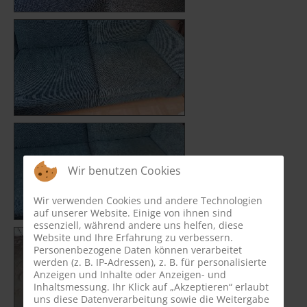
Wir benutzen Cookies
Wir verwenden Cookies und andere Technologien
auf unserer Website. Einige von ihnen sind
essenziell, während andere uns helfen, diese
Website und Ihre Erfahrung zu verbessern.
Personenbezogene Daten können verarbeitet
werden (z. B. IP-Adressen), z. B. für personalisierte
Anzeigen und Inhalte oder Anzeigen- und
Inhaltsmessung. Ihr Klick auf „Akzeptieren“ erlaubt
uns diese Datenverarbeitung sowie die Weitergabe