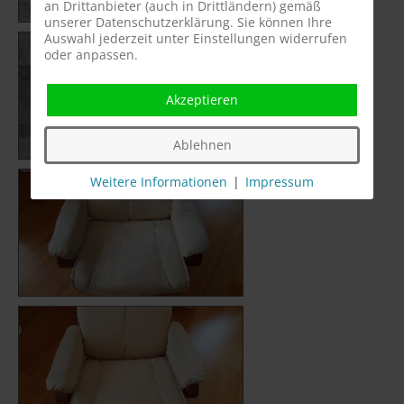
an Drittanbieter (auch in Drittländern) gemäß
unserer Datenschutzerklärung. Sie können Ihre
Auswahl jederzeit unter Einstellungen widerrufen
oder anpassen.
Akzeptieren
Ablehnen
Weitere Informationen
|
Impressum