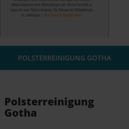
können Anzeichen einer Milbenallergie sein. Warten Sie nicht zu
✓ Bundesweit tätig ✓
✓ Milbenentfernung ✓
lange mit einer Polsterreinigung. Die Therapie bei Milbenallergie
✓ Genießen Sie 100% saubere Polster ✓
✓ Saubere Polster ✓
ist schwieriger !
✓ Fleckenentfernung ✓
✓ Werterhaltend ✓
Jetzt Preise & Angebot holen !
✓ 100% steuerlich absetzbar ✓
✓ 100% Geruchsentfernung ✓
✓ Auch bei Problemfällen ✓
Jetzt Preise & Angebot holen !
Jetzt Preise & Angebot holen !
POLSTERREINIGUNG GOTHA
Polsterreinigung
Gotha