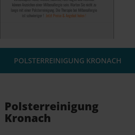
können Anzeichen einer Milbenallergie sein. Warten Sie nicht zu
✓ Bundesweit tätig ✓
✓ Milbenentfernung ✓
lange mit einer Polsterreinigung. Die Therapie bei Milbenallergie
✓ Genießen Sie 100% saubere Polster ✓
✓ Saubere Polster ✓
ist schwieriger !
✓ Fleckenentfernung ✓
✓ Werterhaltend ✓
Jetzt Preise & Angebot holen !
✓ 100% steuerlich absetzbar ✓
✓ 100% Geruchsentfernung ✓
✓ Auch bei Problemfällen ✓
Jetzt Preise & Angebot holen !
Jetzt Preise & Angebot holen !
POLSTERREINIGUNG KRONACH
Polsterreinigung
Kronach