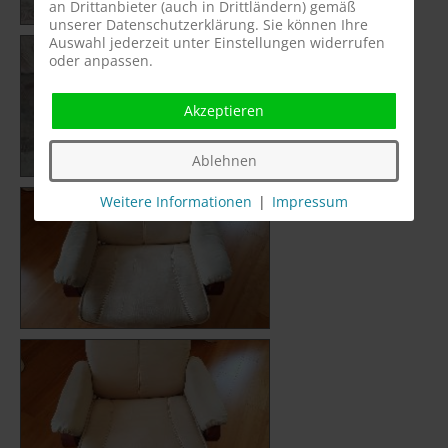
an Drittanbieter (auch in Drittländern) gemäß
unserer Datenschutzerklärung. Sie können Ihre
Auswahl jederzeit unter Einstellungen widerrufen
oder anpassen.
Akzeptieren
Ablehnen
Weitere Informationen
|
Impressum