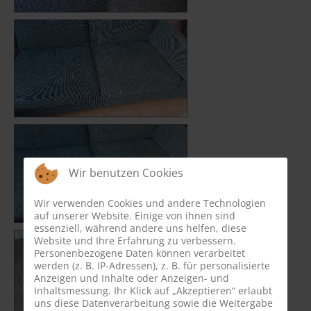
Wir benutzen Cookies
Wir verwenden Cookies und andere Technologien
auf unserer Website. Einige von ihnen sind
essenziell, während andere uns helfen, diese
Website und Ihre Erfahrung zu verbessern.
Personenbezogene Daten können verarbeitet
werden (z. B. IP-Adressen), z. B. für personalisierte
Anzeigen und Inhalte oder Anzeigen- und
Inhaltsmessung. Ihr Klick auf „Akzeptieren“ erlaubt
uns diese Datenverarbeitung sowie die Weitergabe