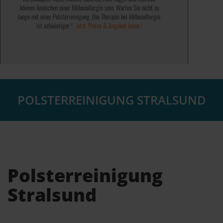
können Anzeichen einer Milbenallergie sein. Warten Sie nicht zu
✓ Bundesweit tätig ✓
✓ Milbenentfernung ✓
lange mit einer Polsterreinigung. Die Therapie bei Milbenallergie
✓ Genießen Sie 100% saubere Polster ✓
✓ Saubere Polster ✓
ist schwieriger !
✓ Fleckenentfernung ✓
✓ Werterhaltend ✓
Jetzt Preise & Angebot holen !
✓ 100% steuerlich absetzbar ✓
✓ 100% Geruchsentfernung ✓
✓ Auch bei Problemfällen ✓
Jetzt Preise & Angebot holen !
Jetzt Preise & Angebot holen !
POLSTERREINIGUNG STRALSUND
Polsterreinigung
Stralsund