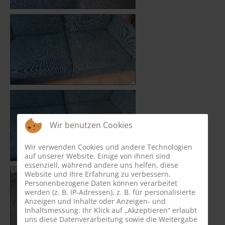
Wir benutzen Cookies
Wir verwenden Cookies und andere Technologien
auf unserer Website. Einige von ihnen sind
essenziell, während andere uns helfen, diese
Website und Ihre Erfahrung zu verbessern.
Personenbezogene Daten können verarbeitet
werden (z. B. IP-Adressen), z. B. für personalisierte
Anzeigen und Inhalte oder Anzeigen- und
Inhaltsmessung. Ihr Klick auf „Akzeptieren“ erlaubt
uns diese Datenverarbeitung sowie die Weitergabe