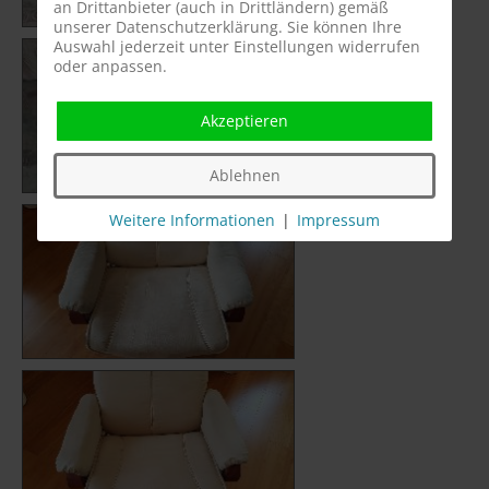
an Drittanbieter (auch in Drittländern) gemäß
unserer Datenschutzerklärung. Sie können Ihre
Auswahl jederzeit unter Einstellungen widerrufen
oder anpassen.
Akzeptieren
Ablehnen
Weitere Informationen
|
Impressum