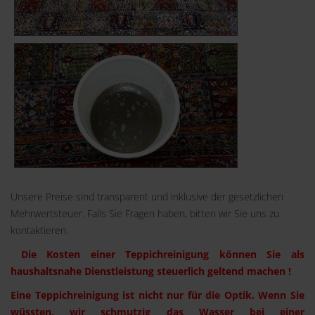
Vor der Reinigung blass und dreckig
Nach der Reinigung- farbenfroh uns sauber
Unsere Preise sind transparent und inklusive der gesetzlichen
Mehrwertsteuer. Falls Sie Fragen haben, bitten wir Sie uns zu
kontaktieren.
Die Kosten einer Teppichreinigung können Sie als
haushaltsnahe Dienstleistung steuerlich geltend machen !
Eine Teppichreinigung ist nicht nur für die Optik. Wenn Sie
wüssten, wir schmutzig das Wasser bei einer