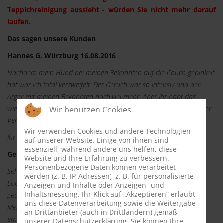
Teppichreinigung aussieht - würden Sie nicht mehr darauf
laufen.
Das sagen unsere Kunden
Hannes G. Würzburg 16.08.2016
Nachdem mein Hund bei meinen Bekannten auf die Couch gepinkelt
hat war ich total verzweifelt. Der Geruch war so intensiv und der
Ärger mit meinen Bekannten noch viel mehr. Aber Ihr habt das
wieder toll hinbekommen. Und nochmal danke für den Tipp mit der
Wir benutzen Cookies
Versicherung.
Wir verwenden Cookies und andere Technologien
Ihr Hannes G
auf unserer Website. Einige von ihnen sind
essenziell, während andere uns helfen, diese
Gerold von L. 3.05.2016
Website und Ihre Erfahrung zu verbessern.
Personenbezogene Daten können verarbeitet
Sehr geehrtes Milbencleaner Team. Jetzt möchte ich Ihnen mal ein
werden (z. B. IP-Adressen), z. B. für personalisierte
Lob zukommen lassen. Mein altes Sofa von 1910 hätte ich nicht
Anzeigen und Inhalte oder Anzeigen- und
Inhaltsmessung. Ihr Klick auf „Akzeptieren“ erlaubt
gedacht, dass Sie es so sauber bekommen. Aber wirkliche
uns diese Datenverarbeitung sowie die Weitergabe
Meisterleistung. Ich habe Sie unter meinen Freunden schon kräftig
an Drittanbieter (auch in Drittländern) gemäß
empfohlen.
unserer Datenschutzerklärung. Sie können Ihre