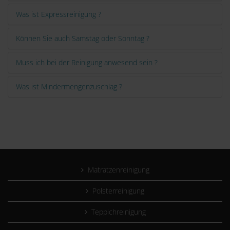
Was ist Expressreinigung ?
Können Sie auch Samstag oder Sonntag ?
Muss ich bei der Reinigung anwesend sein ?
Was ist Mindermengenzuschlag ?
Matratzenreinigung
Polsterreinigung
Teppichreinigung